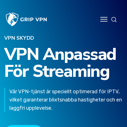
nktioner
VPN SKYDD
VPN Anpassad
op
För Streaming
heter
s
Vår VPN-tjänst är speciellt optimerad för IPTV,
ntakta
vilket garanterar blixtsnabba hastigheter och en
s
laggfri upplevelse.