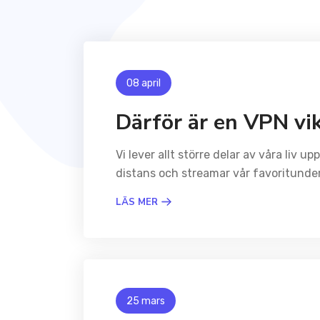
08 april
Därför är en VPN vik
Vi lever allt större delar av våra liv 
distans och streamar vår favoritunderh
LÄS MER
25 mars