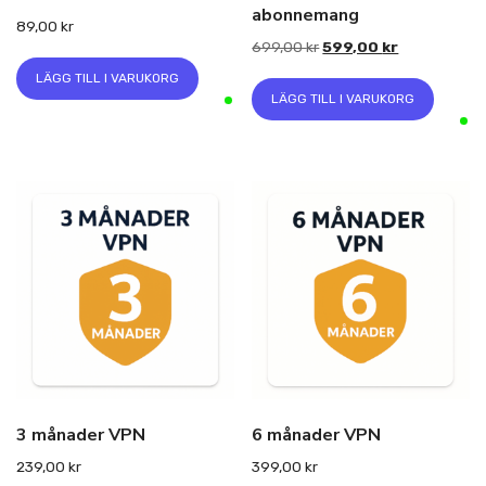
abonnemang
89,00
kr
Det
Det
699,00
kr
599,00
kr
ursprungliga
nuvarande
LÄGG TILL I VARUKORG
priset
priset
LÄGG TILL I VARUKORG
var:
är:
699,00 kr.
599,00 kr.
3 månader VPN
6 månader VPN
239,00
kr
399,00
kr