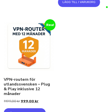
priset
priset
LÄGG TILL I VARUKORG
var:
är:
1199,00 kr.
999,00 kr.
Rea!
VPN-routern för
utlandssvensken – Plug
& Play inklusive 12
månader
Det
Det
1199,00
kr
999,00
kr
ursprungliga
nuvarande
priset
priset