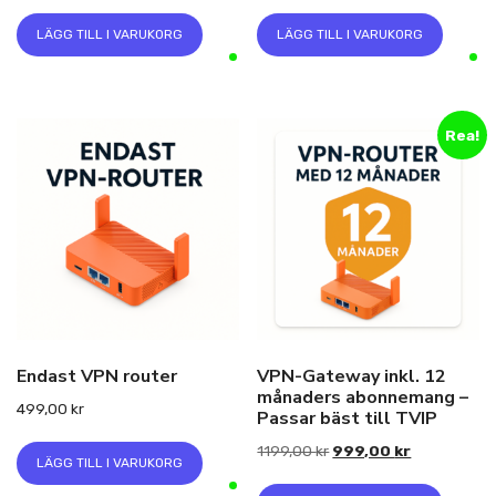
LÄGG TILL I VARUKORG
LÄGG TILL I VARUKORG
Rea!
Endast VPN router
VPN-Gateway inkl. 12
månaders abonnemang –
499,00
kr
Passar bäst till TVIP
Det
Det
1199,00
kr
999,00
kr
LÄGG TILL I VARUKORG
ursprungliga
nuvarande